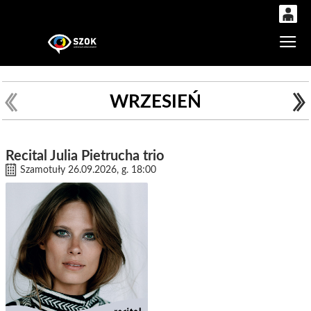
0
Gł
'
0,00
PLN
WRZESIEŃ
14
53
Recital Julia Pietrucha trio
Szamotuły 26.09.2026, g. 18:00